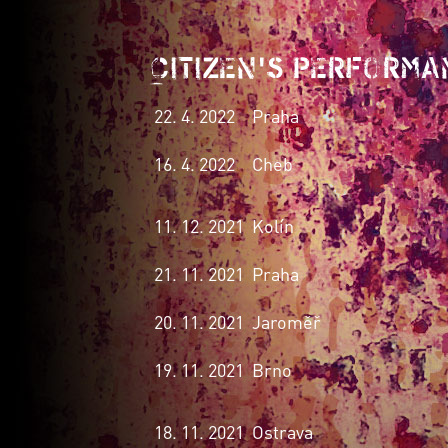
Citizen's performa
22. 4. 2022
Praha
16. 4. 2022
Cheb
11. 12. 2021
Kolín
21. 11. 2021
Praha
20. 11. 2021
Jaroměř
19. 11. 2021
Brno
18. 11. 2021
Ostrava