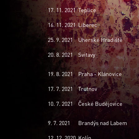
17. 11. 2021
Teplice
16. 11. 2021
Liberec
25. 9. 2021
Uherské Hradiště
20. 8. 2021
Svitavy
19. 8. 2021
Praha - Klánovice
17. 7. 2021
Trutnov
10. 7. 2021
České Budějovice
9. 7. 2021
Brandýs nad Labem
12. 12. 2020
Kolín